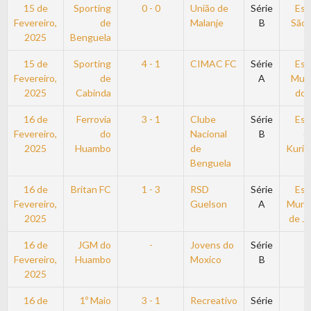
15 de
Sporting
0 - 0
União de
Série
Est
Fevereiro,
de
Malanje
B
São F
2025
Benguela
15 de
Sporting
4 - 1
CIMAC FC
Série
Est
Fevereiro,
de
A
Muni
2025
Cabinda
do 
16 de
Ferrovia
3 - 1
Clube
Série
Est
Fevereiro,
do
Nacional
B
d
2025
Huambo
de
Kurik
Benguela
16 de
Britan FC
1 - 3
RSD
Série
Est
Fevereiro,
Guelson
A
Munic
2025
de Ja
16 de
JGM do
-
Jovens do
Série
Fevereiro,
Huambo
Moxico
B
2025
16 de
1º Maio
3 - 1
Recreativo
Série