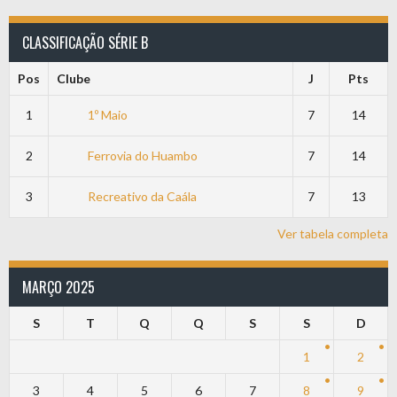
CLASSIFICAÇÃO SÉRIE B
Pos
Clube
J
Pts
1
1º Maio
7
14
2
Ferrovia do Huambo
7
14
3
Recreativo da Caála
7
13
Ver tabela completa
MARÇO 2025
S
T
Q
Q
S
S
D
1
2
3
4
5
6
7
8
9