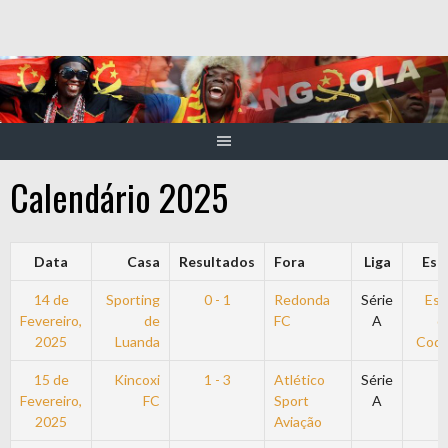
Skip
to
content
Calendário 2025
Data
Casa
Resultados
Fora
Liga
Est
14 de
Sporting
0 - 1
Redonda
Série
Est
Fevereiro,
de
FC
A
d
2025
Luanda
Coqu
15 de
Kincoxi
1 - 3
Atlético
Série
Fevereiro,
FC
Sport
A
2025
Aviação