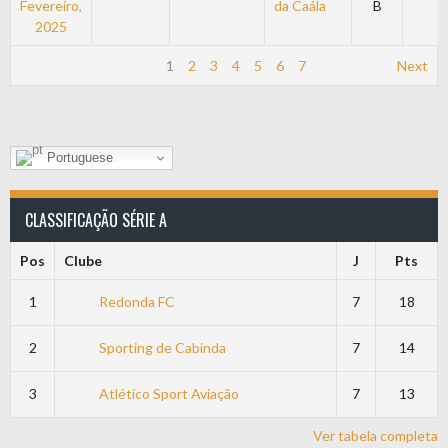
Fevereiro,
da Caála
B
2025
1
2
3
4
5
6
7
Next
Portuguese
CLASSIFICAÇÃO SÉRIE A
Pos
Clube
J
Pts
1
Redonda FC
7
18
2
Sporting de Cabinda
7
14
3
Atlético Sport Aviação
7
13
Ver tabela completa