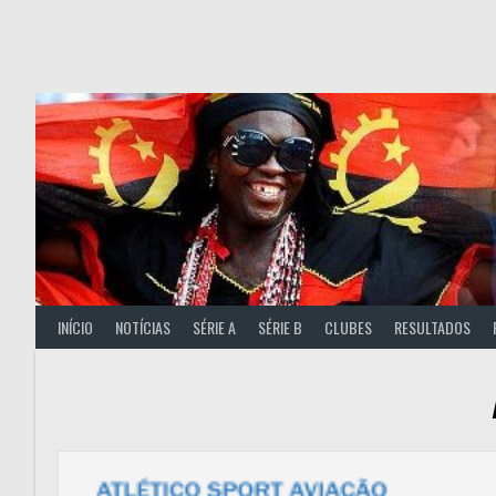
Skip
to
content
INÍCIO
NOTÍCIAS
SÉRIE A
SÉRIE B
CLUBES
RESULTADOS