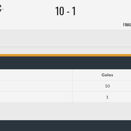
ÃO
10
-
1
FINA
Golos
10
1