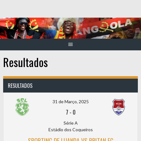
Skip
to
content
Resultados
RESULTADOS
31 de Março, 2025
7
-
0
Série A
Estádio dos Coqueiros
SPORTING DE LUANDA VS BRITAN FC