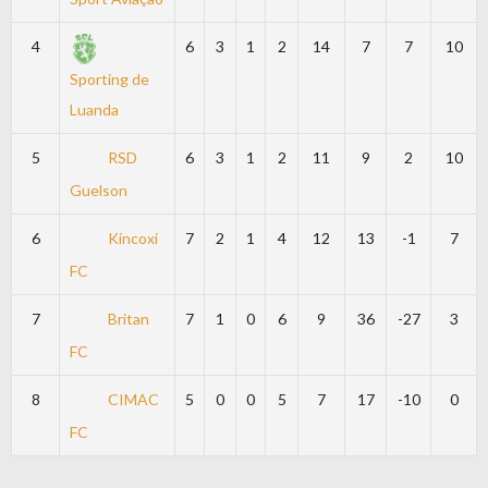
4
6
3
1
2
14
7
7
10
Sporting de
Luanda
5
RSD
6
3
1
2
11
9
2
10
Guelson
6
Kincoxi
7
2
1
4
12
13
-1
7
FC
7
Britan
7
1
0
6
9
36
-27
3
FC
8
CIMAC
5
0
0
5
7
17
-10
0
FC