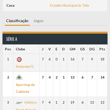
Casa
Estádio Municipal do Tafe
Classificação
Jogos
SÉRIE A
Pos
Clube
J
V
E
D
GM
GS
DG
Pts
1
7
6
0
1
16
7
9
18
Redonda FC
2
7
4
2
1
13
6
7
14
Sporting de
Cabinda
3
Atlético
7
4
1
2
19
6
13
13
Sport Aviação