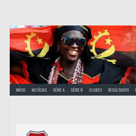
Skip
to
content
INÍCIO
NOTÍCIAS
SÉRIE A
SÉRIE B
CLUBES
RESULTADOS