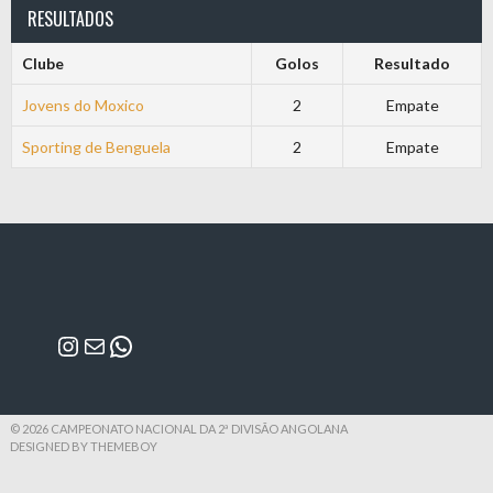
RESULTADOS
Clube
Golos
Resultado
Jovens do Moxico
2
Empate
Sporting de Benguela
2
Empate
Instagram
Mail
WhatsApp
© 2026 CAMPEONATO NACIONAL DA 2ª DIVISÃO ANGOLANA
DESIGNED BY THEMEBOY