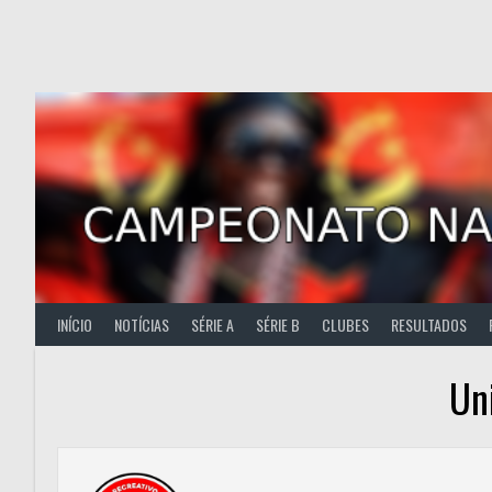
Skip
to
content
INÍCIO
NOTÍCIAS
SÉRIE A
SÉRIE B
CLUBES
RESULTADOS
Un