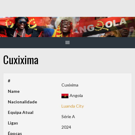
Skip
to
content
Cuxixima
#
Cuxixima
Name
Angola
Nacionalidade
Luanda City
Equipa Atual
Série A
Ligas
2024
Épocas