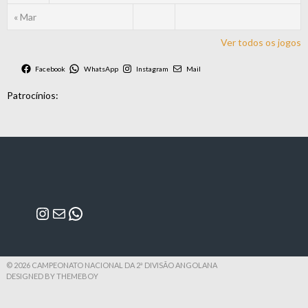
« Mar
Ver todos os jogos
Facebook
WhatsApp
Instagram
Mail
Patrocínios:
Instagram
Mail
WhatsApp
© 2026 CAMPEONATO NACIONAL DA 2ª DIVISÃO ANGOLANA
DESIGNED BY THEMEBOY