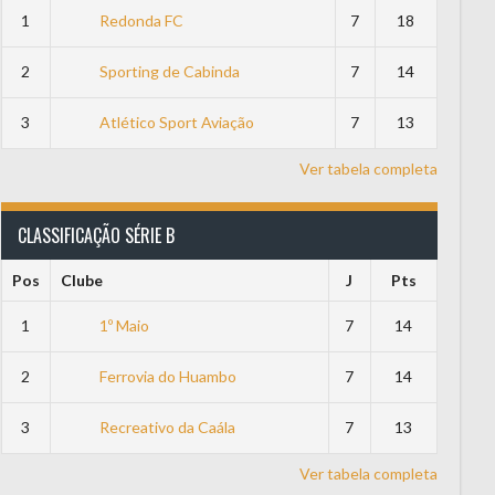
1
Redonda FC
7
18
2
Sporting de Cabinda
7
14
3
Atlético Sport Aviação
7
13
Ver tabela completa
CLASSIFICAÇÃO SÉRIE B
Pos
Clube
J
Pts
1
1º Maio
7
14
2
Ferrovia do Huambo
7
14
3
Recreativo da Caála
7
13
 baliza
Ver tabela completa