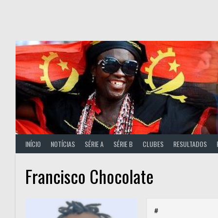
Skip
to
content
INÍCIO
NOTÍCIAS
SÉRIE A
SÉRIE B
CLUBES
RESULTADOS
Francisco Chocolate
#