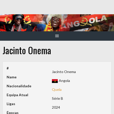
Skip
to
content
Jacinto Onema
#
Jacinto Onema
Name
Angola
Nacionalidade
Quela
Equipa Atual
Série B
Ligas
2024
Épocas