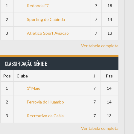
1
Redonda FC
7
18
2
Sporting de Cabinda
7
14
3
Atlético Sport Aviação
7
13
Ver tabela completa
CLASSIFICAÇÃO SÉRIE B
Pos
Clube
J
Pts
1
1º Maio
7
14
2
Ferrovia do Huambo
7
14
3
Recreativo da Caála
7
13
ia baliza
Ver tabela completa