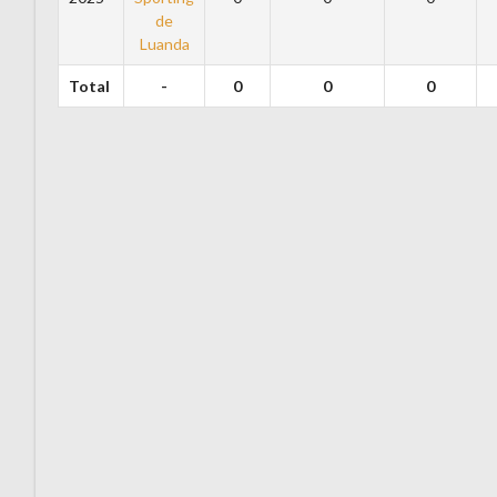
de
Luanda
Total
-
0
0
0