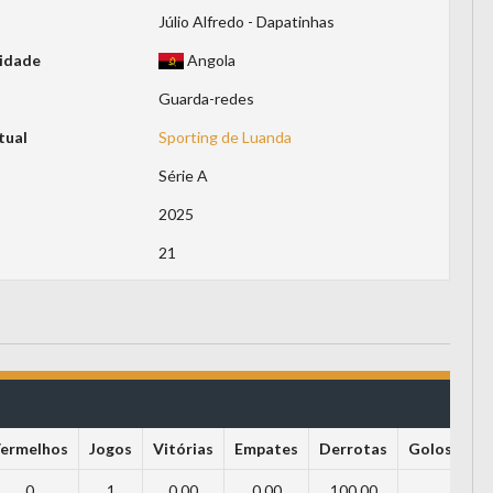
Júlio Alfredo - Dapatinhas
idade
Angola
Guarda-redes
tual
Sporting de Luanda
Série A
2025
21
ermelhos
Jogos
Vitórias
Empates
Derrotas
Golos própr
0
1
0.00
0.00
100.00
0