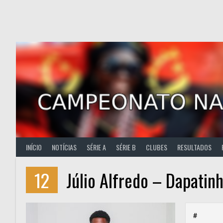
Skip
to
content
INÍCIO
NOTÍCIAS
SÉRIE A
SÉRIE B
CLUBES
RESULTADOS
12
Júlio Alfredo – Dapatin
#