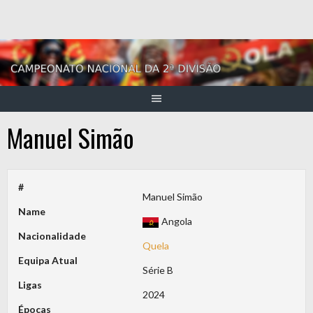
Skip
to
content
Manuel Simão
#
Manuel Simão
Name
Angola
Nacionalidade
Quela
Equipa Atual
Série B
Ligas
2024
Épocas