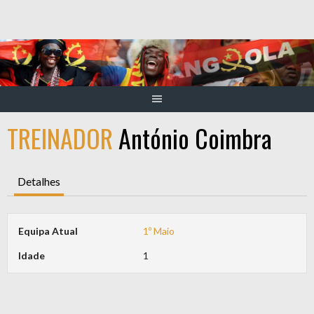
Skip
to
content
TREINADOR
António Coimbra
Detalhes
Equipa Atual
1º Maio
Idade
1