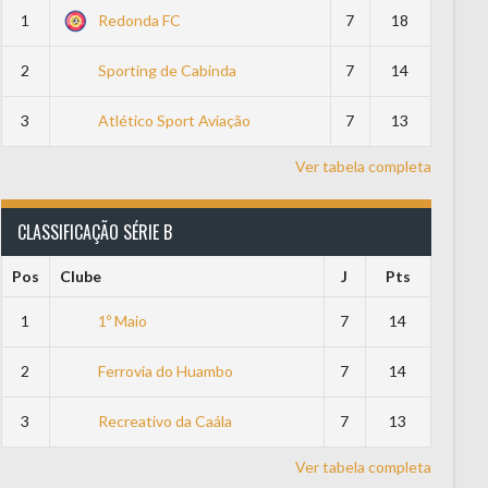
1
Redonda FC
7
18
2
Sporting de Cabinda
7
14
3
Atlético Sport Aviação
7
13
Ver tabela completa
CLASSIFICAÇÃO SÉRIE B
Pos
Clube
J
Pts
1
1º Maio
7
14
2
Ferrovia do Huambo
7
14
3
Recreativo da Caála
7
13
Ver tabela completa