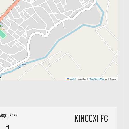
Leaflet
|
Map data ©
OpenStreetMap
contributors
ARÇO, 2025
KINCOXI FC
-
1