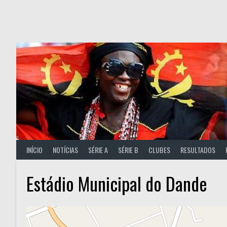
Skip
to
content
INÍCIO
NOTÍCIAS
SÉRIE A
SÉRIE B
CLUBES
RESULTADOS
Estádio Municipal do Dande