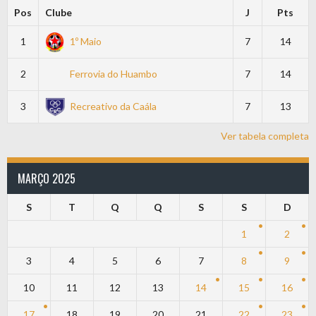
Pos
Clube
J
Pts
1
1º Maio
7
14
2
Ferrovia do Huambo
7
14
3
Recreativo da Caála
7
13
Ver tabela completa
MARÇO 2025
S
T
Q
Q
S
S
D
1
2
3
4
5
6
7
8
9
10
11
12
13
14
15
16
17
18
19
20
21
22
23