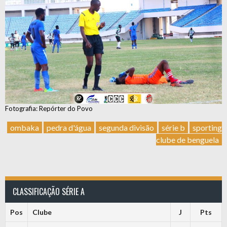
Fotografia: Repórter do Povo
ombaka
pedra d'água
segunda divisão
série b
sporting
clube de benguela
CLASSIFICAÇÃO SÉRIE A
Pos
Clube
J
Pts