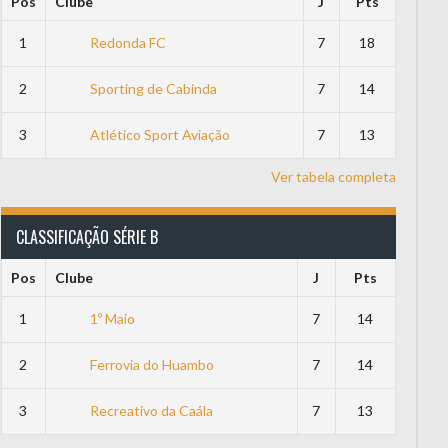
Pos
Clube
J
Pts
1
Redonda FC
7
18
2
Sporting de Cabinda
7
14
3
Atlético Sport Aviação
7
13
Ver tabela completa
CLASSIFICAÇÃO SÉRIE B
Pos
Clube
J
Pts
1
1º Maio
7
14
2
Ferrovia do Huambo
7
14
3
Recreativo da Caála
7
13