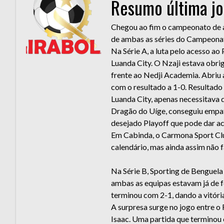
Resumo última j
Chegou ao fim o campeonato de a
de ambas as séries do Campeonat
Na Série A, a luta pelo acesso ao 
Luanda City. O Nzaji estava obri
frente ao Nedji Academia. Abriu 
com o resultado a 1-0. Resultado
Luanda City, apenas necessitava 
Dragão do Uíge, conseguiu empat
desejado Playoff que pode dar a
Em Cabinda, o Carmona Sport Club
calendário, mas ainda assim não f
Na Série B, Sporting de Benguela
ambas as equipas estavam já de f
terminou com 2-1, dando a vitória
A surpresa surge no jogo entre 
Isaac. Uma partida que terminou 