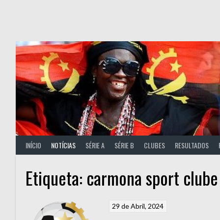
Skip
to
content
INÍCIO
NOTÍCIAS
SÉRIE A
SÉRIE B
CLUBES
RESULTADOS
Etiqueta:
carmona sport clube
29 de Abril, 2024