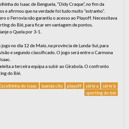
lhinha do Isaac de Benguela, “Didy Craque”, no fim da
os e afirmou que na verdade foi tudo muito “estranho”.
o o Ferrovia não garantiu o acesso ao Playoff. Necessitava
ting do Bié, para ficar em vantagem de pontos.
anje o Quela por 3-1.
 jogo no dia 12 de Maio, na província de Lunda-Sul, para
isão e segundo classificado. O jogo será entre o Carmona
Isaac.
eleita a terceira equipa a subir ao Girabola. O confronto
ing do Bié.
scolhinha do Isaac
luanda city
playoff
série a
série b
sporting do bié