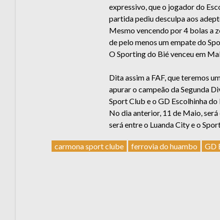
expressivo, que o jogador do Esco
partida pediu desculpa aos adept
Mesmo vencendo por 4 bolas a zer
de pelo menos um empate do Spor
O Sporting do Bié venceu em Mal
Dita assim a FAF, que teremos um
apurar o campeão da Segunda Div
Sport Club e o GD Escolhinha do 
No dia anterior, 11 de Maio, será 
será entre o Luanda City e o Sport
carmona sport clube
ferrovia do huambo
GD E