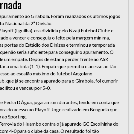
ornada
puramento ao Girabola. Foram realizados os últimos jogos
o Nacional da 2ª Divisão.
Playoff (liguilha), era dividida pelo Nzaji Futebol Clube e
gado a vencer e conseguiu o feito pela margem mínima,
as portas do Estádio dos Dinizes e terminou a temporada
 que não seria suficiente para conseguir o apuramento. O
de um empate. Depois de estar a perder, frente ao ASK
ar a uma bola (1-1). Empate que permitiu o acesso ao tão
cesso ao escalão máximo do futebol Angolano.
, que já se encontra apurado para o Girabola, foi cumprir
acilitou e venceu por 5-0.
 e Pedra D’Água, jogaram um dia antes, tendo em conta que
ora do acesso ao Playoff. Jogo realizado em Benguela que
 ao Sporting.
o Ferrovia do Huambo contra o já apurado GC Escolhinha do
com 4-0 para o clube da casa. O resultado foi tão