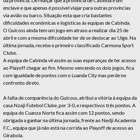
da província. De realçar que a província de Cabinda é um
enclave e que apenas é possível viajar para outras províncias
via avião ou barco. Situação esta que cria bastantes
dificuldades económicas e logísticas às equipas de Cabinda.
O Guicoss ainda tem um jogo em atraso a realizar dia 25 de
abril e com a mesma dificuldade ter de se deslocar ao Uíge. Na
última jornada, recebe o primeiro classificado Carmona Sport
Clube.
A equipa de Cabinda vê assim as suas esperanças de ter acesso
ao Playoff chegar ao fim. Mesmo vencendo os dois jogos, fica
com igualdade de pontos com o Luanda City mas perde no
confronto direto.
A falta de comparência do Guicoss, atribui a vitória à equipa da
casa Nzaji Futebol Clube, por 3-0, e respectivos três pontos. A
equipa do Cuanza Norte fica assim com 12 pontos, sendo
obrigada a ganhar na última jornada, frente ao Nedji Academia
F.C., equipa que já não está na corrida ao Playoff de acesso ao
Girabola.