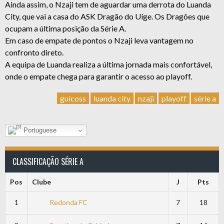
Ainda assim, o Nzaji tem de aguardar uma derrota do Luanda
City, que vai a casa do ASK Dragão do Uíge. Os Dragões que
ocupam a última posição da Série A.
Em caso de empate de pontos o Nzaji leva vantagem no
confronto direto.
A equipa de Luanda realiza a última jornada mais confortável,
onde o empate chega para garantir o acesso ao playoff.
guicoss
luanda city
nzaji
playoff
série a
Portuguese
CLASSIFICAÇÃO SÉRIE A
Pos
Clube
J
Pts
1
Redonda FC
7
18