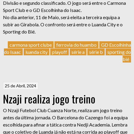
Divisão e segundo classificado. O jogo será entre o Carmona
Sport Club e o GD Escolhinha do Isaac.
No dia anterior, 11 de Maio, será eleita a terceira equipa a
subir ao Girabola. O confronto será entre o Luanda City e o
Sporting do Bié.
carmona sport clube
ferrovia do huambo
GD Escolhinha
do Isaac
luanda city
playoff
série a
série b
sporting do
bié
25 de Abril, 2024
Nzaji realiza jogo treino
O Nzaji Futebol Club Cuanza Norte, realiza um jogo treino
antes da última jornada. O Barcelona do Cazengo foi a equipa
escolhida para afinar a tática contra Nedji Academia. Lembra
que o coletivo de Luanda já não está na corrida ao playoff que