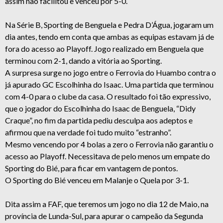
assim não facilitou e venceu por 5-0.
Na Série B, Sporting de Benguela e Pedra D’Água, jogaram um
dia antes, tendo em conta que ambas as equipas estavam já de
fora do acesso ao Playoff. Jogo realizado em Benguela que
terminou com 2-1, dando a vitória ao Sporting.
A surpresa surge no jogo entre o Ferrovia do Huambo contra o
já apurado GC Escolhinha do Isaac. Uma partida que terminou
com 4-0 para o clube da casa. O resultado foi tão expressivo,
que o jogador do Escolhinha do Isaac de Benguela, “Didy
Craque”, no fim da partida pediu desculpa aos adeptos e
afirmou que na verdade foi tudo muito “estranho”.
Mesmo vencendo por 4 bolas a zero o Ferrovia não garantiu o
acesso ao Playoff. Necessitava de pelo menos um empate do
Sporting do Bié, para ficar em vantagem de pontos.
O Sporting do Bié venceu em Malanje o Quela por 3-1.
Dita assim a FAF, que teremos um jogo no dia 12 de Maio, na
província de Lunda-Sul, para apurar o campeão da Segunda